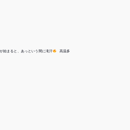
ンが始まると、あっという間に滝汗
⁡ ⁡ 高温多