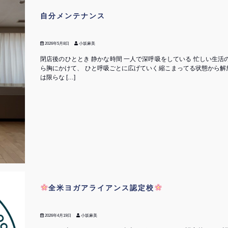
自分メンテナンス
2026年5月8日
小坂麻美
閉店後のひととき 静かな時間 一人で深呼吸をしている 忙しい生活
ら胸にかけて、 ひと呼吸ごとに広げていく縮こまってる状態から解
は限らな […]
全米ヨガアライアンス認定校
2026年4月19日
小坂麻美