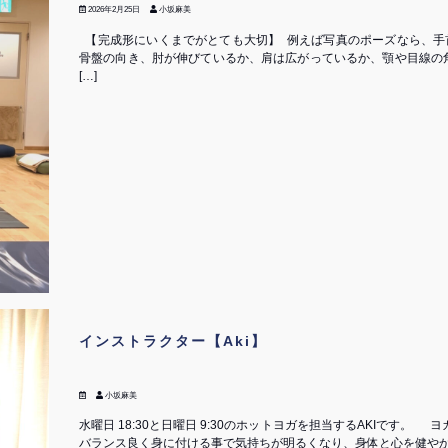
2026年2月25日
小坂麻美
【完成形にいくまでがとても大切】 ⁡ 例えば写真のポーズなら、
骨盤の向き、肘が伸びているか、肩は広がっているか、顎や目線の
[…]
インストラクター【Aki】
小坂麻美
水曜日 18:30と日曜日 9:30のホットヨガを担当するAKIです。 
バランス良く身に付ける事で気持ちが明るくなり、身体と心を健やか