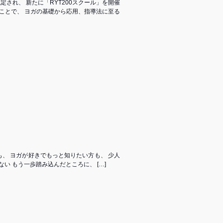
定され、 新たに「RYT200スクール」を開催
ることで、 ヨガの基礎から応用、指導法に至る
、 ヨガが好きでもっと知りたい方も、 少人
い もう一歩踏み込んだところに、 […]