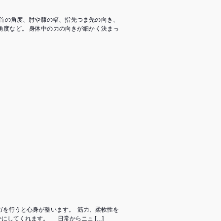
手首の角度、肘や膝の幅、指先つま先の向き、
角度など。 身体中の力の向きが細かく決まっ
ヨガを行うと心身が整います。 ⁡ 筋力、柔軟性を
にしてくれます。 日常からニュ […]