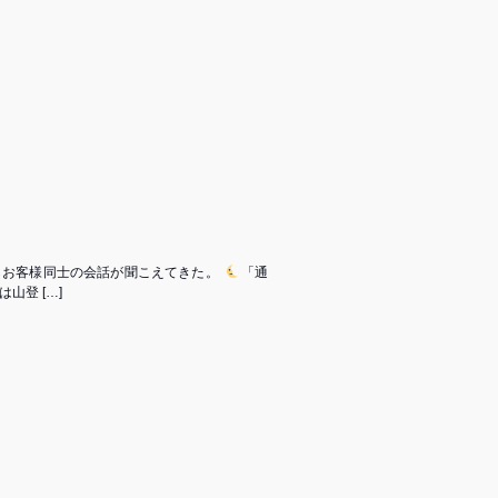
お客様同士の会話が聞こえてきた。 ⁡
「通
登 […]