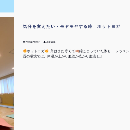
気分を変えたい・モヤモヤする時 ホットヨガ
2026年2月18日
小坂麻美
ホットヨガ
⁡ 外はまだ寒くて
縮こまっていた体も、 レッス
湿の環境では、体温が上がり血管が広がり血流 […]