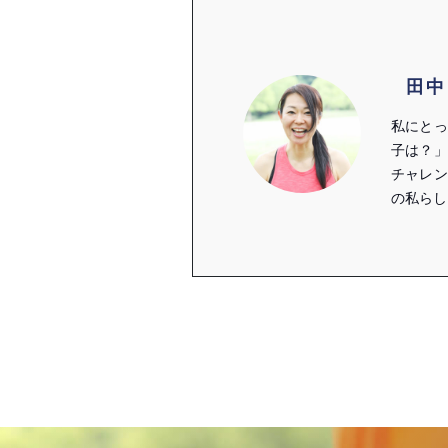
田中
私にとっ
子は？」
チャレン
の私らし