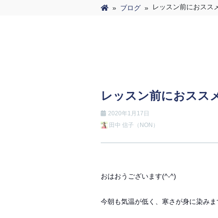
レッスン前におスス
»
ブログ
»
レッスン前におスス
2020年1月17日
田中 信子（NON）
おはおうございます(^-^)
今朝も気温が低く、寒さが身に染みま