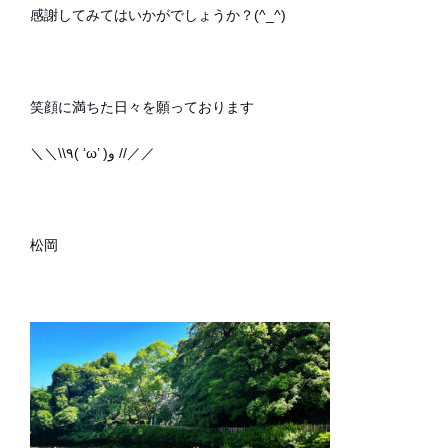
感謝してみてはいかがでしょうか？(^_^)
笑顔に満ちた日々を願っております
＼＼\\٩( ‘ω’ )و //／／
松岡