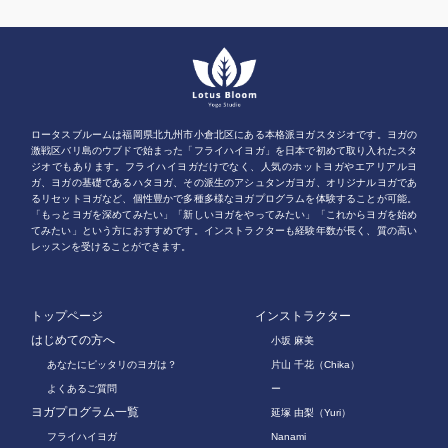
ロータスブルームは福岡県北九州市小倉北区にある本格派ヨガスタジオです。ヨガの
激戦区バリ島のウブドで始まった「フライハイヨガ」を日本で初めて取り入れたスタ
ジオでもあります。フライハイヨガだけでなく、人気のホットヨガやエアリアルヨ
ガ、ヨガの基礎であるハタヨガ、その派生のアシュタンガヨガ、オリジナルヨガであ
るリセットヨガなど、個性豊かで多種多様なヨガプログラムを体験することが可能。
「もっとヨガを深めてみたい」「新しいヨガをやってみたい」「これからヨガを始め
てみたい」という方におすすめです。インストラクターも経験年数が長く、質の高い
レッスンを受けることができます。
トップページ
インストラクター
はじめての方へ
小坂 麻美
あなたにピッタリのヨガは？
片山 千花（Chika）
よくあるご質問
ー
ヨガプログラム一覧
延塚 由梨（Yuri）
フライハイヨガ
Nanami