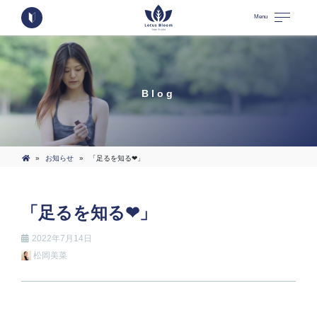
Menu
Blog
»
お知らせ
»
「足るを知る❤︎」
「足るを知る❤︎」
2022年7月14日
松岡美菜