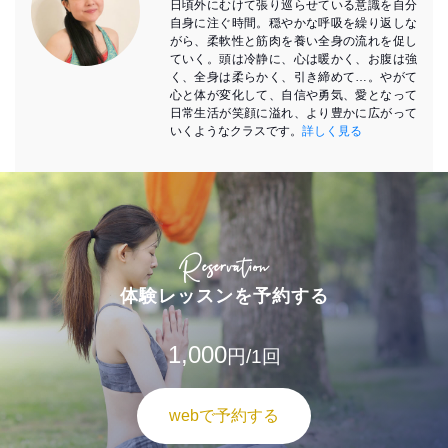
日頃外にむけて張り巡らせている意識を自分
自身に注ぐ時間。穏やかな呼吸を繰り返しな
がら、柔軟性と筋肉を養い全身の流れを促し
ていく。頭は冷静に、心は暖かく、お腹は強
く、全身は柔らかく、引き締めて…。やがて
心と体が変化して、自信や勇気、愛となって
日常生活が笑顔に溢れ、より豊かに広がって
いくようなクラスです。
詳しく見る
Reservation
体験レッスンを予約する
1,000
円/1回
webで予約する