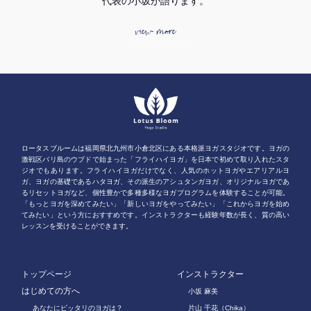
代表の小坂が語ります。
view more
ロータスブルームは福岡県北九州市小倉北区にある本格派ヨガスタジオです。ヨガの
激戦区バリ島のウブドで始まった「フライハイヨガ」を日本で初めて取り入れたスタ
ジオでもあります。フライハイヨガだけでなく、人気のホットヨガやエアリアルヨ
ガ、ヨガの基礎であるハタヨガ、その派生のアシュタンガヨガ、オリジナルヨガであ
るリセットヨガなど、個性豊かで多種多様なヨガプログラムを体験することが可能。
「もっとヨガを深めてみたい」「新しいヨガをやってみたい」「これからヨガを始め
てみたい」という方におすすめです。インストラクターも経験年数が長く、質の高い
レッスンを受けることができます。
トップページ
インストラクター
はじめての方へ
小坂 麻美
あなたにピッタリのヨガは？
片山 千花（Chika）