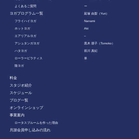
よくあるご質問
ー
ヨガプログラム一覧
延塚 由梨（Yuri）
フライハイヨガ
Nanami
ホットヨガ
Aki
エアリアルヨガ
–
アシュタンガヨガ
黒木 朋子（Tomoko）
ハタヨガ
前川 真紀
ローラーピラティス
単
陰ヨガ
料金
スタジオ紹介
スケジュール
ブログ一覧
オンラインショップ
事業案内
ロータスブルームを作った理由
月謝会員申し込みの流れ