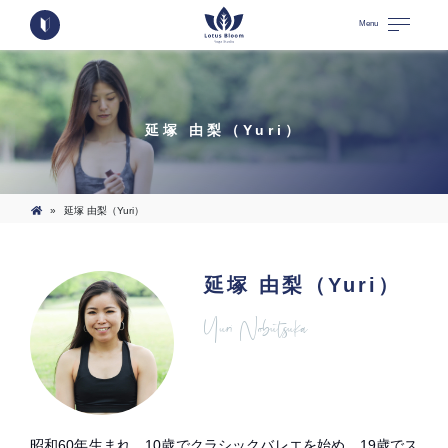
Menu
延塚 由梨（Yuri）
»
延塚 由梨（Yuri）
延塚 由梨（Yuri）
Yuri Nobutsuka
昭和60年生まれ。10歳でクラシックバレエを始め、19歳でス