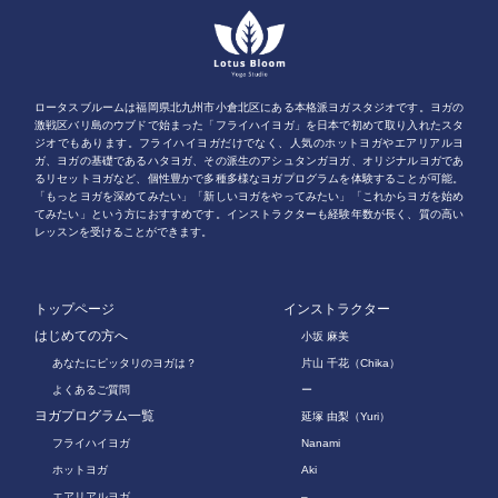
ロータスブルームは福岡県北九州市小倉北区にある本格派ヨガスタジオです。ヨガの
激戦区バリ島のウブドで始まった「フライハイヨガ」を日本で初めて取り入れたスタ
ジオでもあります。フライハイヨガだけでなく、人気のホットヨガやエアリアルヨ
ガ、ヨガの基礎であるハタヨガ、その派生のアシュタンガヨガ、オリジナルヨガであ
るリセットヨガなど、個性豊かで多種多様なヨガプログラムを体験することが可能。
「もっとヨガを深めてみたい」「新しいヨガをやってみたい」「これからヨガを始め
てみたい」という方におすすめです。インストラクターも経験年数が長く、質の高い
レッスンを受けることができます。
トップページ
インストラクター
はじめての方へ
小坂 麻美
あなたにピッタリのヨガは？
片山 千花（Chika）
よくあるご質問
ー
ヨガプログラム一覧
延塚 由梨（Yuri）
フライハイヨガ
Nanami
ホットヨガ
Aki
エアリアルヨガ
–