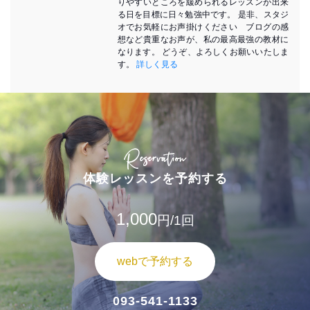
りやすいところを緩められるレッスンが出来
る日を目標に日々勉強中です。 是非、スタジ
オでお気軽にお声掛けください ブログの感
想など貴重なお声が、私の最高最強の教材に
なります。 どうぞ、よろしくお願いいたしま
す。
詳しく見る
Reservation
体験レッスンを予約する
1,000
円/1回
webで予約する
093-541-1133