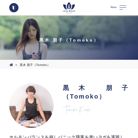
Menu
黒木 朋子（Tomoko）
»
黒木 朋子（Tomoko）
黒木 朋子
（Tomoko）
Tomoko Kuroki
ホルモンバランスを崩しパニック障害を患いヨガを実践し、