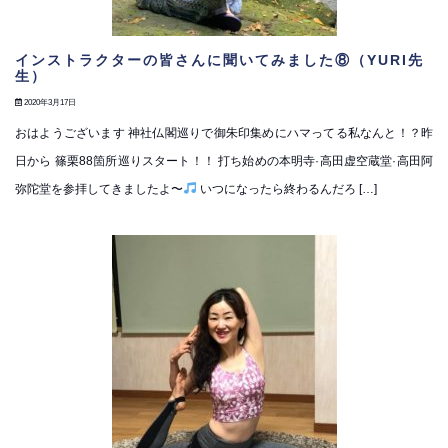
インストラクターの皆さんに聞いてみました⑧（YURI先
生）
2020年3月17日
おはようございます 神社仏閣巡りで御朱印集めにハマってる私なんと！？昨
日から 篠栗88箇所巡りスタート！！ 打ち始めの本明寺·高田虚空蔵堂·高田阿
弥陀堂を参拝してきましたよ〜
いつになったら終わるんだろ […]