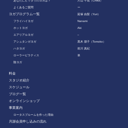
あなたにピッタリのヨガは？
片山 千花（Chika）
よくあるご質問
ー
ヨガプログラム一覧
延塚 由梨（Yuri）
フライハイヨガ
Nanami
ホットヨガ
Aki
エアリアルヨガ
–
アシュタンガヨガ
黒木 朋子（Tomoko）
ハタヨガ
前川 真紀
ローラーピラティス
単
陰ヨガ
料金
スタジオ紹介
スケジュール
ブログ一覧
オンラインショップ
事業案内
ロータスブルームを作った理由
月謝会員申し込みの流れ