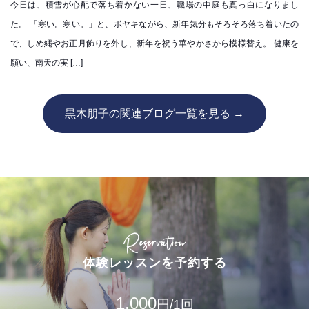
今日は、積雪が心配で落ち着かない一日、職場の中庭も真っ白になりまし
た。 「寒い。寒い。」と、ボヤキながら、新年気分もそろそろ落ち着いたの
で、しめ縄やお正月飾りを外し、新年を祝う華やかさから模様替え。 健康を
願い、南天の実 […]
黒木朋子の関連ブログ一覧を見る →
Reservation
体験レッスンを予約する
1,000
円/1回