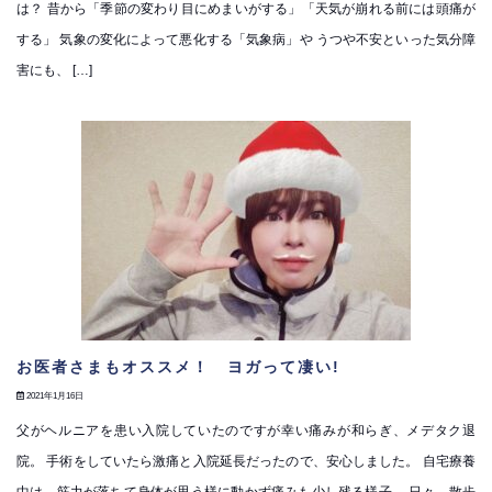
は？ 昔から「季節の変わり目にめまいがする」「天気が崩れる前には頭痛が
する」 気象の変化によって悪化する「気象病」や うつや不安といった気分障
害にも、 […]
お医者さまもオススメ！ ヨガって凄い!
2021年1月16日
父がヘルニアを患い入院していたのですが幸い痛みが和らぎ、メデタク退
院。 手術をしていたら激痛と入院延長だったので、安心しました。 自宅療養
中は、筋力が落ちて身体が思う様に動かず痛みも少し残る様子。 日々、散歩