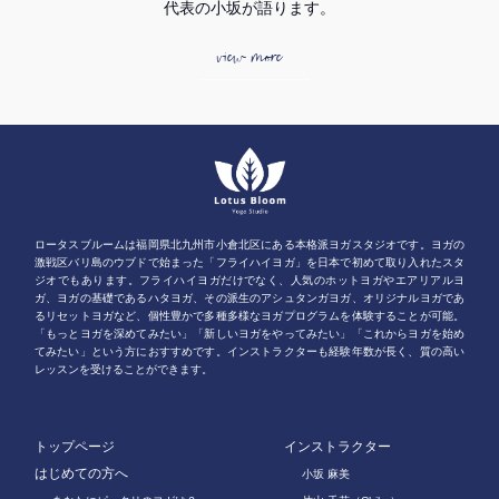
代表の小坂が語ります。
view more
ロータスブルームは福岡県北九州市小倉北区にある本格派ヨガスタジオです。ヨガの
激戦区バリ島のウブドで始まった「フライハイヨガ」を日本で初めて取り入れたスタ
ジオでもあります。フライハイヨガだけでなく、人気のホットヨガやエアリアルヨ
ガ、ヨガの基礎であるハタヨガ、その派生のアシュタンガヨガ、オリジナルヨガであ
るリセットヨガなど、個性豊かで多種多様なヨガプログラムを体験することが可能。
「もっとヨガを深めてみたい」「新しいヨガをやってみたい」「これからヨガを始め
てみたい」という方におすすめです。インストラクターも経験年数が長く、質の高い
レッスンを受けることができます。
トップページ
インストラクター
はじめての方へ
小坂 麻美