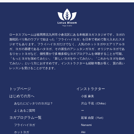
ロータスブルームは福岡県北九州市小倉北区にある本格派ヨガスタジオです。ヨガの
激戦区バリ島のウブドで始まった「フライハイヨガ」を日本で初めて取り入れたスタ
ジオでもあります。フライハイヨガだけでなく、人気のホットヨガやエアリアルヨ
ガ、ヨガの基礎であるハタヨガ、その派生のアシュタンガヨガ、オリジナルヨガであ
るリセットヨガなど、個性豊かで多種多様なヨガプログラムを体験することが可能。
「もっとヨガを深めてみたい」「新しいヨガをやってみたい」「これからヨガを始め
てみたい」という方におすすめです。インストラクターも経験年数が長く、質の高い
レッスンを受けることができます。
トップページ
インストラクター
はじめての方へ
小坂 麻美
あなたにピッタリのヨガは？
片山 千花（Chika）
よくあるご質問
ー
ヨガプログラム一覧
延塚 由梨（Yuri）
フライハイヨガ
Nanami
ホットヨガ
Aki