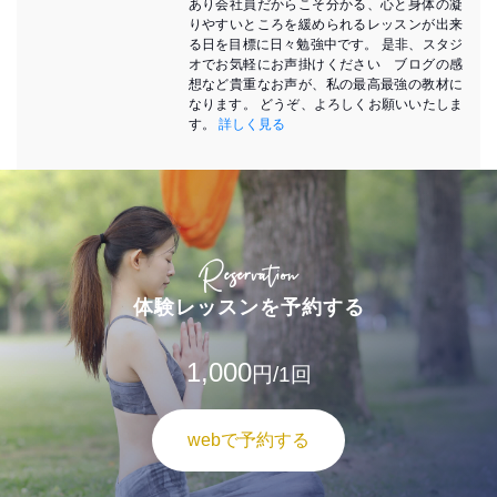
あり会社員だからこそ分かる、心と身体の凝
りやすいところを緩められるレッスンが出来
る日を目標に日々勉強中です。 是非、スタジ
オでお気軽にお声掛けください ブログの感
想など貴重なお声が、私の最高最強の教材に
なります。 どうぞ、よろしくお願いいたしま
す。
詳しく見る
Reservation
体験レッスンを予約する
1,000
円/1回
webで予約する