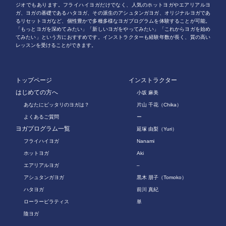
ジオでもあります。フライハイヨガだけでなく、人気のホットヨガやエアリアルヨ
ガ、ヨガの基礎であるハタヨガ、その派生のアシュタンガヨガ、オリジナルヨガであ
るリセットヨガなど、個性豊かで多種多様なヨガプログラムを体験することが可能。
「もっとヨガを深めてみたい」「新しいヨガをやってみたい」「これからヨガを始め
てみたい」という方におすすめです。インストラクターも経験年数が長く、質の高い
レッスンを受けることができます。
トップページ
インストラクター
はじめての方へ
小坂 麻美
あなたにピッタリのヨガは？
片山 千花（Chika）
よくあるご質問
ー
ヨガプログラム一覧
延塚 由梨（Yuri）
フライハイヨガ
Nanami
ホットヨガ
Aki
エアリアルヨガ
–
アシュタンガヨガ
黒木 朋子（Tomoko）
ハタヨガ
前川 真紀
ローラーピラティス
単
陰ヨガ