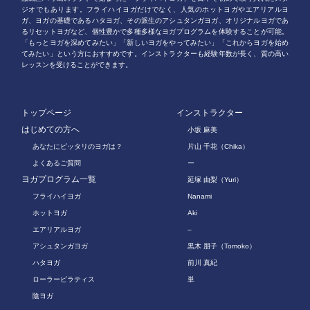
ジオでもあります。フライハイヨガだけでなく、人気のホットヨガやエアリアルヨ
ガ、ヨガの基礎であるハタヨガ、その派生のアシュタンガヨガ、オリジナルヨガであ
るリセットヨガなど、個性豊かで多種多様なヨガプログラムを体験することが可能。
「もっとヨガを深めてみたい」「新しいヨガをやってみたい」「これからヨガを始め
てみたい」という方におすすめです。インストラクターも経験年数が長く、質の高い
レッスンを受けることができます。
トップページ
インストラクター
はじめての方へ
小坂 麻美
あなたにピッタリのヨガは？
片山 千花（Chika）
よくあるご質問
ー
ヨガプログラム一覧
延塚 由梨（Yuri）
フライハイヨガ
Nanami
ホットヨガ
Aki
エアリアルヨガ
–
アシュタンガヨガ
黒木 朋子（Tomoko）
ハタヨガ
前川 真紀
ローラーピラティス
単
陰ヨガ