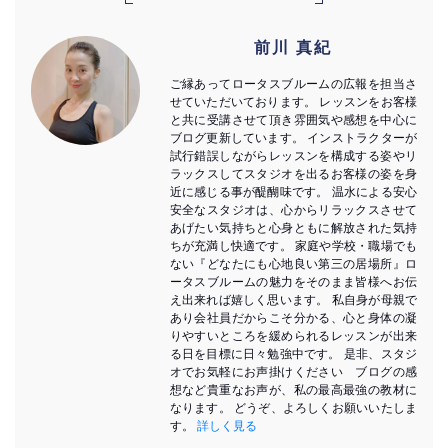
前川 真紀
ご縁あってロータスブルームの広報を担当さ
せていただいております。 レッスンをお客様
と共に受講させて頂き雰囲気や感想を中心に
ブログ更新しています。 インストラクターが
試行錯誤しながらレッスンを構成する姿やリ
ラックスしてスタジオを出るお客様の姿を身
近に感じる事が醍醐味です。 温水による安心
安全なスタジオは、心からリラックスさせて
あげたい気持ちと心身ともに解放された気持
ちが充満し快適です。 家庭や学校・職場でも
ない『どなたにも心地良い第三の居場所』ロ
ータスブルームの魅力をそのまま皆様へお伝
え出来れば嬉しく思います。 私自身が母親で
あり会社員だからこそ分かる、心と身体の凝
りやすいところを緩められるレッスンが出来
る日を目標に日々勉強中です。 是非、スタジ
オでお気軽にお声掛けください ブログの感
想など貴重なお声が、私の最高最強の教材に
なります。 どうぞ、よろしくお願いいたしま
す。
詳しく見る