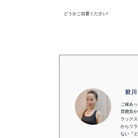
どうかご自愛ください!
前川
ご縁あっ
雰囲気や
ラックス
からリラ
ない『ど