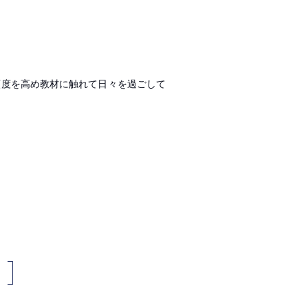
頻度を高め教材に触れて日々を過ごして
。