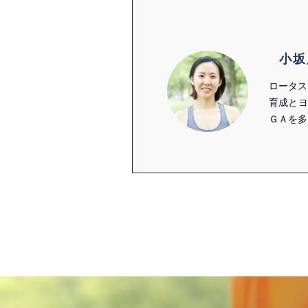
小坂
ロータス
育成とヨ
ＧＡを多