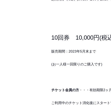
10
回券
10,000
円
(
税
販売期間：
2023
年
5
月末まで
(
お一人様一回限りのご購入です
)
チケット会員の方
・・・有効期限
2
ヶ
ご利用中のチケット消化後にスタート