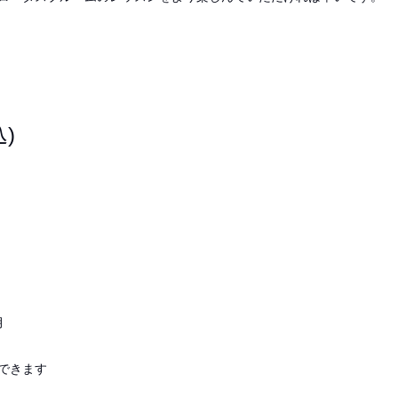
込
)
月
できます