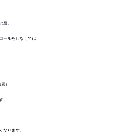
の層。
ロールをしなくては、
。
知層）
す。
くなります。