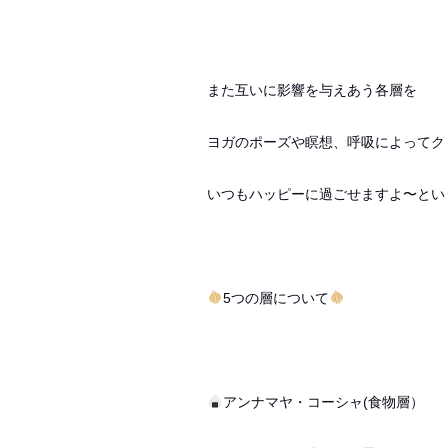
また互いに影響を与えあう各層を
ヨガのポーズや瞑想、呼吸によってク
いつもハッピーに過ごせますよ〜とい
5つの層について
アンナマヤ・コーシャ(食物層）