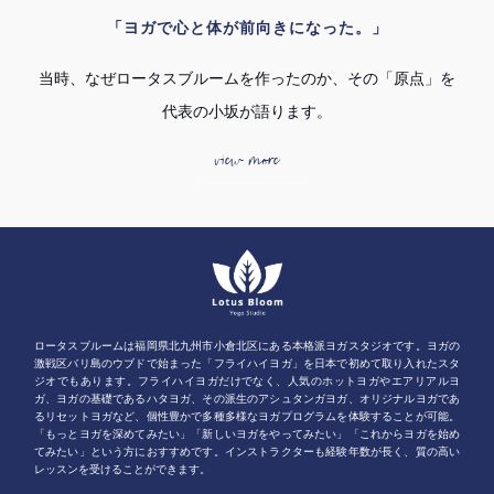
「ヨガで心と体が前向きになった。」
当時、なぜロータスブルームを作ったのか、その「原点」を
代表の小坂が語ります。
view more
ロータスブルームは福岡県北九州市小倉北区にある本格派ヨガスタジオです。ヨガの
激戦区バリ島のウブドで始まった「フライハイヨガ」を日本で初めて取り入れたスタ
ジオでもあります。フライハイヨガだけでなく、人気のホットヨガやエアリアルヨ
ガ、ヨガの基礎であるハタヨガ、その派生のアシュタンガヨガ、オリジナルヨガであ
るリセットヨガなど、個性豊かで多種多様なヨガプログラムを体験することが可能。
「もっとヨガを深めてみたい」「新しいヨガをやってみたい」「これからヨガを始め
てみたい」という方におすすめです。インストラクターも経験年数が長く、質の高い
レッスンを受けることができます。