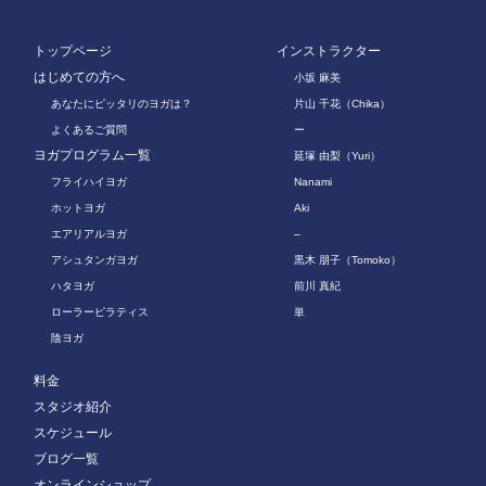
トップページ
インストラクター
はじめての方へ
小坂 麻美
あなたにピッタリのヨガは？
片山 千花（Chika）
よくあるご質問
ー
ヨガプログラム一覧
延塚 由梨（Yuri）
フライハイヨガ
Nanami
ホットヨガ
Aki
エアリアルヨガ
–
アシュタンガヨガ
黒木 朋子（Tomoko）
ハタヨガ
前川 真紀
ローラーピラティス
単
陰ヨガ
料金
スタジオ紹介
スケジュール
ブログ一覧
オンラインショップ