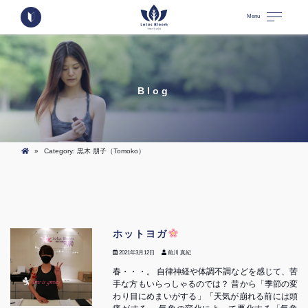
Menu
Blog
»
Category: 黒木 朋子（Tomoko）
ホットヨガ
2021年3月12日
前川 真紀
春・・・。 自律神経や体調不調などを感じて、苦
手な方もいらっしゃるのでは？ 昔から「季節の変
わり目にめまいがする」「天気が崩れる前には頭