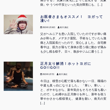
痛がする」 気象の変化によって悪化する「気象
病」や うつや不安といった気分障害にも、 […]
お医者さまもオススメ！ ヨガって
凄い!
2021年1月16日
前川 真紀
父がヘルニアを患い入院していたのですが幸い痛
みが和らぎ、メデタク退院。 手術をしていたら激
痛と入院延長だったので、安心しました。 自宅療
養中は、筋力が落ちて身体が思う様に動かず痛み
も少し残る様子。 日々、散歩やジムに通う […]
正月太り解消！ホットヨガに
GO!!GO!!
2021年1月7日
前川 真紀
今日は、積雪が心配で落ち着かない一日、職場の
中庭も真っ白になりました。 「寒い。寒い。」
と、ボヤキながら、新年気分もそろそろ落ち着い
たので、しめ縄やお正月飾りを外し、新年を祝う
華やかさから模様替え。 健康を願い、南天の実
[…]