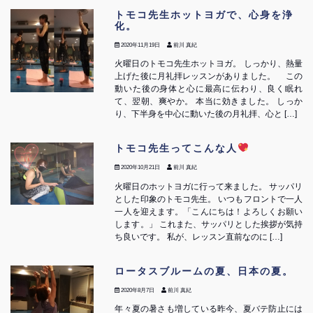
トモコ先生ホットヨガで、心身を浄
化。
2020年11月19日
前川 真紀
火曜日のトモコ先生ホットヨガ。 しっかり、熱量
上げた後に月礼拝レッスンがありました。 この
動いた後の身体と心に最高に伝わり、良く眠れ
て、翌朝、爽やか。 本当に効きました。 しっか
り、下半身を中心に動いた後の月礼拝、心と […]
トモコ先生ってこんな人
2020年10月21日
前川 真紀
火曜日のホットヨガに行って来ました。 サッパリ
とした印象のトモコ先生。 いつもフロントで一人
一人を迎えます。「こんにちは！よろしくお願い
します。」 これまた、サッパリとした挨拶が気持
ち良いです。 私が、レッスン直前なのに […]
ロータスブルームの夏、日本の夏。
2020年8月7日
前川 真紀
年々夏の暑さも増している昨今、夏バテ防止には