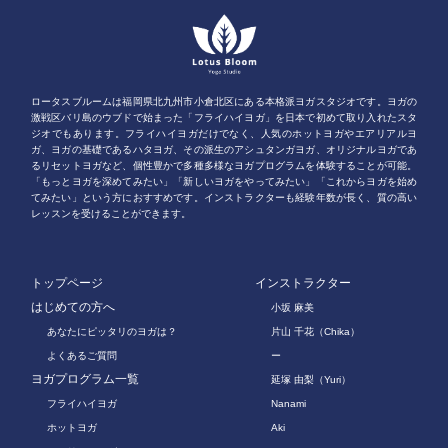
ロータスブルームは福岡県北九州市小倉北区にある本格派ヨガスタジオです。ヨガの
激戦区バリ島のウブドで始まった「フライハイヨガ」を日本で初めて取り入れたスタ
ジオでもあります。フライハイヨガだけでなく、人気のホットヨガやエアリアルヨ
ガ、ヨガの基礎であるハタヨガ、その派生のアシュタンガヨガ、オリジナルヨガであ
るリセットヨガなど、個性豊かで多種多様なヨガプログラムを体験することが可能。
「もっとヨガを深めてみたい」「新しいヨガをやってみたい」「これからヨガを始め
てみたい」という方におすすめです。インストラクターも経験年数が長く、質の高い
レッスンを受けることができます。
トップページ
インストラクター
はじめての方へ
小坂 麻美
あなたにピッタリのヨガは？
片山 千花（Chika）
よくあるご質問
ー
ヨガプログラム一覧
延塚 由梨（Yuri）
フライハイヨガ
Nanami
ホットヨガ
Aki