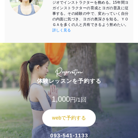
ジオでインストラクターを務める。15年間ヨ
ガインストラクターの育成とヨガの普及に従
事する。その経験の中で、変わっていく自分
の内面に気づき、ヨガの奥深さを知る。ＹＯ
ＧＡを多くの人と共有できるよう努めたい。
詳しく見る
Reservation
体験レッスンを予約する
1,000
円/1回
webで予約する
093-541-1133