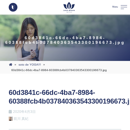
Menu
60d3841c-66dc-4ba7-8984-
60388fcb4b037840363543300196673.jpg
»
soto de YOGA!!!
»
60d3841c-66dc-4ba7-8984-60388fcb4b037840363543300196673.jpg
60d3841c-66dc-4ba7-8984-
60388fcb4b037840363543300196673.
2020年4月3日
前川 真紀