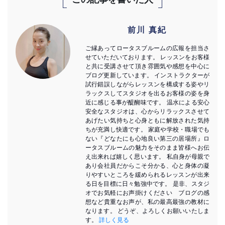
前川 真紀
ご縁あってロータスブルームの広報を担当さ
せていただいております。 レッスンをお客様
と共に受講させて頂き雰囲気や感想を中心に
ブログ更新しています。 インストラクターが
試行錯誤しながらレッスンを構成する姿やリ
ラックスしてスタジオを出るお客様の姿を身
近に感じる事が醍醐味です。 温水による安心
安全なスタジオは、心からリラックスさせて
あげたい気持ちと心身ともに解放された気持
ちが充満し快適です。 家庭や学校・職場でも
ない『どなたにも心地良い第三の居場所』ロ
ータスブルームの魅力をそのまま皆様へお伝
え出来れば嬉しく思います。 私自身が母親で
あり会社員だからこそ分かる、心と身体の凝
りやすいところを緩められるレッスンが出来
る日を目標に日々勉強中です。 是非、スタジ
オでお気軽にお声掛けください ブログの感
想など貴重なお声が、私の最高最強の教材に
なります。 どうぞ、よろしくお願いいたしま
す。
詳しく見る