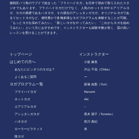
激戦区バリ島のウブドで始まった「フライハイヨガ」を日本で初めて取り入れたスタ
ジオでもあります。フライハイヨガだけでなく、人気のホットヨガやエアリアルヨ
ガ、ヨガの基礎であるハタヨガ、その派生のアシュタンガヨガ、オリジナルヨガであ
るリセットヨガなど、個性豊かで多種多様なヨガプログラムを体験することが可能。
「もっとヨガを深めてみたい」「新しいヨガをやってみたい」「これからヨガを始め
てみたい」という方におすすめです。インストラクターも経験年数が長く、質の高い
レッスンを受けることができます。
トップページ
インストラクター
はじめての方へ
小坂 麻美
あなたにピッタリのヨガは？
片山 千花（Chika）
よくあるご質問
ー
ヨガプログラム一覧
延塚 由梨（Yuri）
フライハイヨガ
Nanami
ホットヨガ
Aki
エアリアルヨガ
–
アシュタンガヨガ
黒木 朋子（Tomoko）
ハタヨガ
前川 真紀
ローラーピラティス
単
陰ヨガ