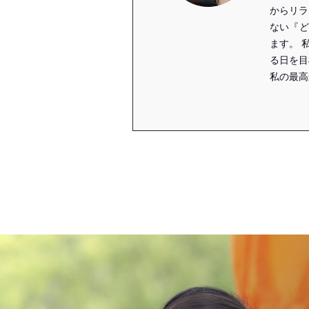
からリラ
ない『ど
ます。 
る日を目
私の最高