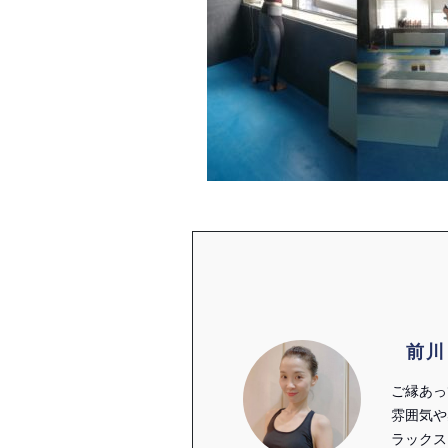
前川
ご縁あっ
雰囲気や
ラックス