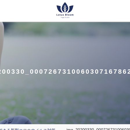
200330_0007267310060307167862
img_20200330_000726731006030