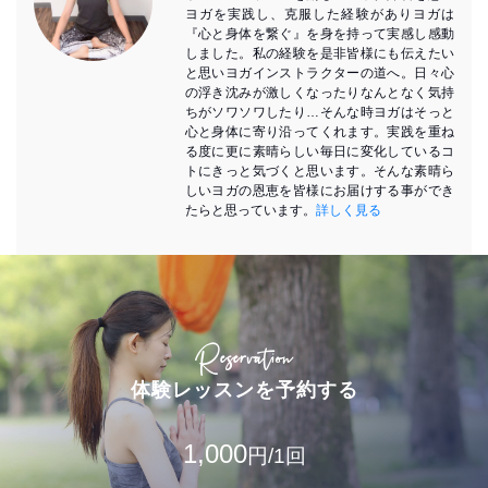
ヨガを実践し、克服した経験がありヨガは
『心と身体を繋ぐ』を身を持って実感し感動
しました。私の経験を是非皆様にも伝えたい
と思いヨガインストラクターの道へ。日々心
の浮き沈みが激しくなったりなんとなく気持
ちがソワソワしたり…そんな時ヨガはそっと
心と身体に寄り沿ってくれます。実践を重ね
る度に更に素晴らしい毎日に変化しているコ
トにきっと気づくと思います。そんな素晴ら
しいヨガの恩恵を皆様にお届けする事ができ
たらと思っています。
詳しく見る
Reservation
体験レッスンを予約する
1,000
円/1回