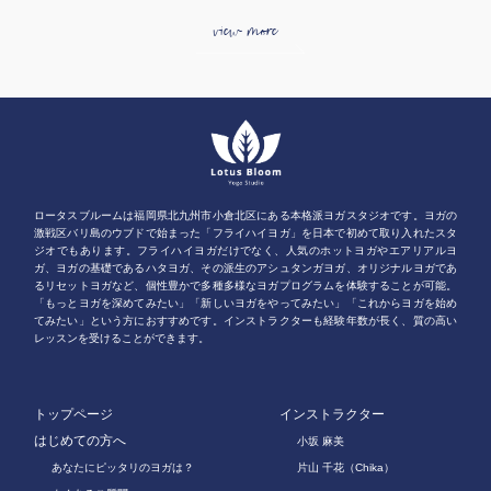
view more
ロータスブルームは福岡県北九州市小倉北区にある本格派ヨガスタジオです。ヨガの
激戦区バリ島のウブドで始まった「フライハイヨガ」を日本で初めて取り入れたスタ
ジオでもあります。フライハイヨガだけでなく、人気のホットヨガやエアリアルヨ
ガ、ヨガの基礎であるハタヨガ、その派生のアシュタンガヨガ、オリジナルヨガであ
るリセットヨガなど、個性豊かで多種多様なヨガプログラムを体験することが可能。
「もっとヨガを深めてみたい」「新しいヨガをやってみたい」「これからヨガを始め
てみたい」という方におすすめです。インストラクターも経験年数が長く、質の高い
レッスンを受けることができます。
トップページ
インストラクター
はじめての方へ
小坂 麻美
あなたにピッタリのヨガは？
片山 千花（Chika）