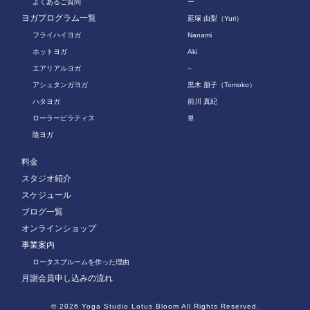
よくあるご質問
ー
ヨガプログラム一覧
延塚 由梨（Yuri）
フライハイヨガ
Nanami
ホットヨガ
Aki
エアリアルヨガ
–
アシュタンガヨガ
黒木 朋子（Tomoko）
ハタヨガ
前川 真紀
ローラーピラティス
単
陰ヨガ
料金
スタジオ紹介
スケジュール
ブログ一覧
オンラインショップ
事業案内
ロータスブルームを作った理由
月謝会員申し込みの流れ
© 2026
Yoga Studio Lotus Bloom
All Rights Reserved.