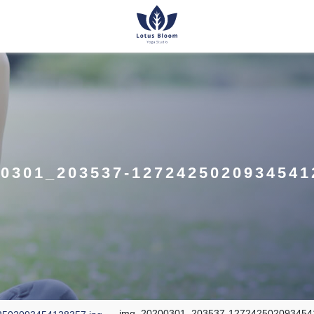
0301_203537-1272425020934541
img_20200301_203537-1272425020934541