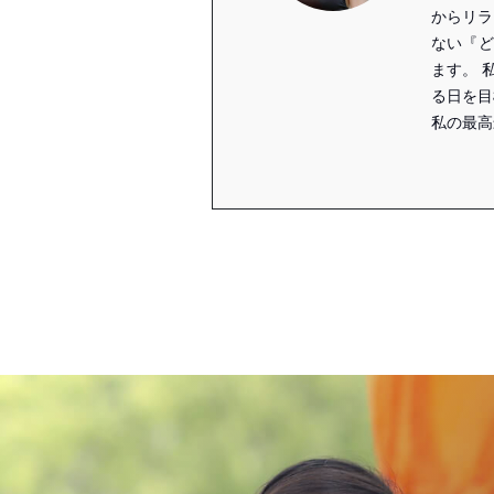
からリラ
ない『ど
ます。 
る日を目
私の最高