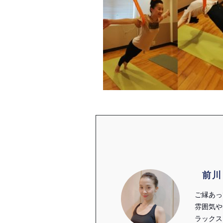
前川
ご縁あっ
雰囲気や
ラックス