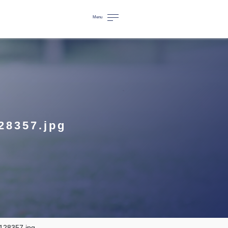
Menu
28357.jpg
28357.jpg