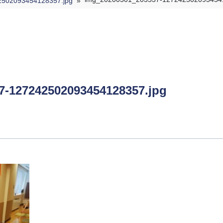
502093454128357.jpg
»
7-127242502093454128357.jpg