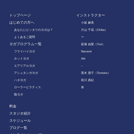
トップページ
インストラクター
はじめての方へ
小坂 麻美
あなたにピッタリのヨガは？
片山 千花（Chika）
よくあるご質問
ー
ヨガプログラム一覧
延塚 由梨（Yuri）
フライハイヨガ
Nanami
ホットヨガ
Aki
エアリアルヨガ
–
アシュタンガヨガ
黒木 朋子（Tomoko）
ハタヨガ
前川 真紀
ローラーピラティス
単
陰ヨガ
料金
スタジオ紹介
スケジュール
ブログ一覧