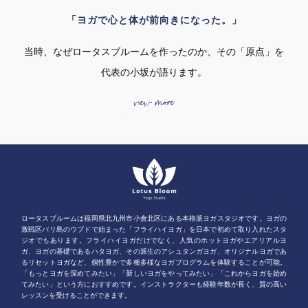
「ヨガで心と体が前向きになった。」
当時、なぜロータスブルームを作ったのか、その「原点」を
代表の小坂が語ります。
view more
ロータスブルームは福岡県北九州市小倉北区にある本格派ヨガスタジオです。ヨガの
激戦区バリ島のウブドで始まった「フライハイヨガ」を日本で初めて取り入れたスタ
ジオでもあります。フライハイヨガだけでなく、人気のホットヨガやエアリアルヨ
ガ、ヨガの基礎であるハタヨガ、その派生のアシュタンガヨガ、オリジナルヨガであ
るリセットヨガなど、個性豊かで多種多様なヨガプログラムを体験することが可能。
「もっとヨガを深めてみたい」「新しいヨガをやってみたい」「これからヨガを始め
てみたい」という方におすすめです。インストラクターも経験年数が長く、質の高い
レッスンを受けることができます。