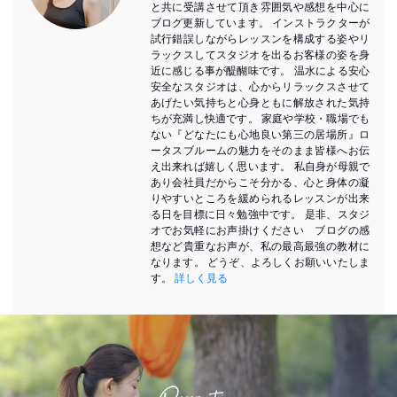
と共に受講させて頂き雰囲気や感想を中心に
ブログ更新しています。 インストラクターが
試行錯誤しながらレッスンを構成する姿やリ
ラックスしてスタジオを出るお客様の姿を身
近に感じる事が醍醐味です。 温水による安心
安全なスタジオは、心からリラックスさせて
あげたい気持ちと心身ともに解放された気持
ちが充満し快適です。 家庭や学校・職場でも
ない『どなたにも心地良い第三の居場所』ロ
ータスブルームの魅力をそのまま皆様へお伝
え出来れば嬉しく思います。 私自身が母親で
あり会社員だからこそ分かる、心と身体の凝
りやすいところを緩められるレッスンが出来
る日を目標に日々勉強中です。 是非、スタジ
オでお気軽にお声掛けください ブログの感
想など貴重なお声が、私の最高最強の教材に
なります。 どうぞ、よろしくお願いいたしま
す。
詳しく見る