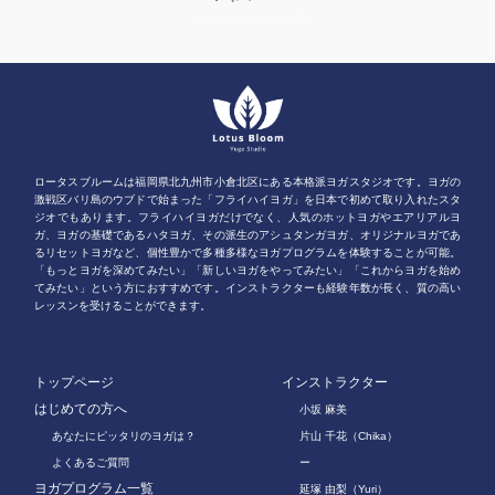
ロータスブルームは福岡県北九州市小倉北区にある本格派ヨガスタジオです。ヨガの
激戦区バリ島のウブドで始まった「フライハイヨガ」を日本で初めて取り入れたスタ
ジオでもあります。フライハイヨガだけでなく、人気のホットヨガやエアリアルヨ
ガ、ヨガの基礎であるハタヨガ、その派生のアシュタンガヨガ、オリジナルヨガであ
るリセットヨガなど、個性豊かで多種多様なヨガプログラムを体験することが可能。
「もっとヨガを深めてみたい」「新しいヨガをやってみたい」「これからヨガを始め
てみたい」という方におすすめです。インストラクターも経験年数が長く、質の高い
レッスンを受けることができます。
トップページ
インストラクター
はじめての方へ
小坂 麻美
あなたにピッタリのヨガは？
片山 千花（Chika）
よくあるご質問
ー
ヨガプログラム一覧
延塚 由梨（Yuri）