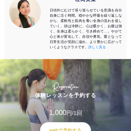
日頃外にむけて張り巡らせている意識を自分
自身に注ぐ時間。穏やかな呼吸を繰り返しな
がら、柔軟性と筋肉を養い全身の流れを促し
ていく。頭は冷静に、心は暖かく、お腹は強
く、全身は柔らかく、引き締めて…。やがて
心と体が変化して、自信や勇気、愛となって
日常生活が笑顔に溢れ、より豊かに広がって
いくようなクラスです。
詳しく見る
Reservation
体験レッスンを予約する
1,000
円/1回
webで予約する