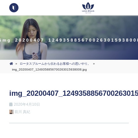
img_20200407_124935885670026301593800
»
ロータスブルームから伝わるお客様への思いやり。
»
img_20200407_1249358856700263015938008.jpg
img_20200407_1249358856700263015
2020年4月10日
前川 真紀