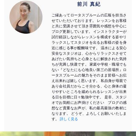
前川 真紀
ご縁あってロータスブルームの広報を担当さ
せていただいております。 レッスンをお客様
と共に受講させて頂き雰囲気や感想を中心に
ブログ更新しています。 インストラクターが
試行錯誤しながらレッスンを構成する姿やリ
ラックスしてスタジオを出るお客様の姿を身
近に感じる事が醍醐味です。 温水による安心
安全なスタジオは、心からリラックスさせて
あげたい気持ちと心身ともに解放された気持
ちが充満し快適です。 家庭や学校・職場でも
ない『どなたにも心地良い第三の居場所』ロ
ータスブルームの魅力をそのまま皆様へお伝
え出来れば嬉しく思います。 私自身が母親で
あり会社員だからこそ分かる、心と身体の凝
りやすいところを緩められるレッスンが出来
る日を目標に日々勉強中です。 是非、スタジ
オでお気軽にお声掛けください ブログの感
想など貴重なお声が、私の最高最強の教材に
なります。 どうぞ、よろしくお願いいたしま
す。
詳しく見る