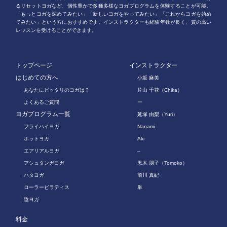
るリセットヨガなど、個性豊かで多種多様なヨガプログラムを体験することが可能。
「もっとヨガを深めてみたい」「新しいヨガをやってみたい」「これからヨガを始め
てみたい」という方におすすめです。インストラクターも経験年数が長く、質の高い
レッスンを受けることができます。
トップページ
インストラクター
はじめての方へ
小坂 麻美
あなたにピッタリのヨガは？
片山 千花（Chika）
よくあるご質問
ー
ヨガプログラム一覧
延塚 由梨（Yuri）
フライハイヨガ
Nanami
ホットヨガ
Aki
エアリアルヨガ
–
アシュタンガヨガ
黒木 朋子（Tomoko）
ハタヨガ
前川 真紀
ローラーピラティス
単
陰ヨガ
料金