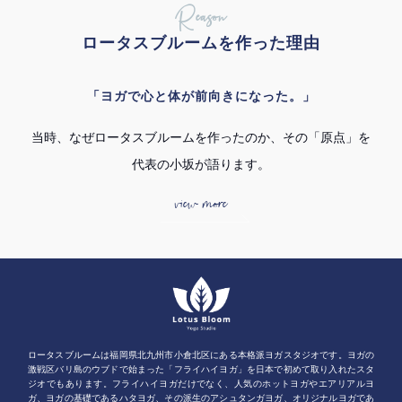
Reason
ロータスブルームを作った理由
「ヨガで心と体が前向きになった。」
当時、なぜロータスブルームを作ったのか、その「原点」を
代表の小坂が語ります。
view more
ロータスブルームは福岡県北九州市小倉北区にある本格派ヨガスタジオです。ヨガの
激戦区バリ島のウブドで始まった「フライハイヨガ」を日本で初めて取り入れたスタ
ジオでもあります。フライハイヨガだけでなく、人気のホットヨガやエアリアルヨ
ガ、ヨガの基礎であるハタヨガ、その派生のアシュタンガヨガ、オリジナルヨガであ