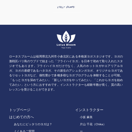
view more
ロータスブルームは福岡県北九州市小倉北区にある本格派ヨガスタジオです。ヨガの
激戦区バリ島のウブドで始まった「フライハイヨガ」を日本で初めて取り入れたスタ
ジオでもあります。フライハイヨガだけでなく、人気のホットヨガやエアリアルヨ
ガ、ヨガの基礎であるハタヨガ、その派生のアシュタンガヨガ、オリジナルヨガであ
るリセットヨガなど、個性豊かで多種多様なヨガプログラムを体験することが可能。
「もっとヨガを深めてみたい」「新しいヨガをやってみたい」「これからヨガを始め
てみたい」という方におすすめです。インストラクターも経験年数が長く、質の高い
レッスンを受けることができます。
トップページ
インストラクター
はじめての方へ
小坂 麻美
あなたにピッタリのヨガは？
片山 千花（Chika）
よくあるご質問
ー