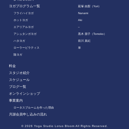
ヨガプログラム一覧
延塚 由梨（Yuri）
フライハイヨガ
Nanami
ホットヨガ
Aki
エアリアルヨガ
–
アシュタンガヨガ
黒木 朋子（Tomoko）
ハタヨガ
前川 真紀
ローラーピラティス
単
陰ヨガ
料金
スタジオ紹介
スケジュール
ブログ一覧
オンラインショップ
事業案内
ロータスブルームを作った理由
月謝会員申し込みの流れ
© 2026
Yoga Studio Lotus Bloom
All Rights Reserved.