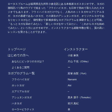
ロータスブルームは福岡県北九州市小倉北区にある本格派ヨガスタジオです。ヨガの
激戦区バリ島のウブドで始まった「フライハイヨガ」を日本で初めて取り入れたスタ
ジオでもあります。フライハイヨガだけでなく、人気のホットヨガやエアリアルヨ
ガ、ヨガの基礎であるハタヨガ、その派生のアシュタンガヨガ、オリジナルヨガであ
るリセットヨガなど、個性豊かで多種多様なヨガプログラムを体験することが可能。
「もっとヨガを深めてみたい」「新しいヨガをやってみたい」「これからヨガを始め
てみたい」という方におすすめです。インストラクターも経験年数が長く、質の高い
レッスンを受けることができます。
トップページ
インストラクター
はじめての方へ
小坂 麻美
あなたにピッタリのヨガは？
片山 千花（Chika）
よくあるご質問
ー
ヨガプログラム一覧
延塚 由梨（Yuri）
フライハイヨガ
Nanami
ホットヨガ
Aki
エアリアルヨガ
–
アシュタンガヨガ
黒木 朋子（Tomoko）
ハタヨガ
前川 真紀
ローラーピラティス
単