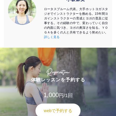
ロータスブルーム代表。大手ホットヨガスタ
ジオでインストラクターを務める。15年間ヨ
ガインストラクターの育成とヨガの普及に従
事する。その経験の中で、変わっていく自分
の内面に気づき、ヨガの奥深さを知る。ＹＯ
ＧＡを多くの人と共有できるよう努めたい。
詳しく見る
Reservation
体験レッスンを予約する
1,000
円/1回
webで予約する