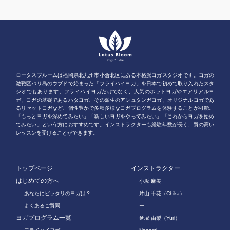
ロータスブルームは福岡県北九州市小倉北区にある本格派ヨガスタジオです。ヨガの
激戦区バリ島のウブドで始まった「フライハイヨガ」を日本で初めて取り入れたスタ
ジオでもあります。フライハイヨガだけでなく、人気のホットヨガやエアリアルヨ
ガ、ヨガの基礎であるハタヨガ、その派生のアシュタンガヨガ、オリジナルヨガであ
るリセットヨガなど、個性豊かで多種多様なヨガプログラムを体験することが可能。
「もっとヨガを深めてみたい」「新しいヨガをやってみたい」「これからヨガを始め
てみたい」という方におすすめです。インストラクターも経験年数が長く、質の高い
レッスンを受けることができます。
トップページ
インストラクター
はじめての方へ
小坂 麻美
あなたにピッタリのヨガは？
片山 千花（Chika）
よくあるご質問
ー
ヨガプログラム一覧
延塚 由梨（Yuri）